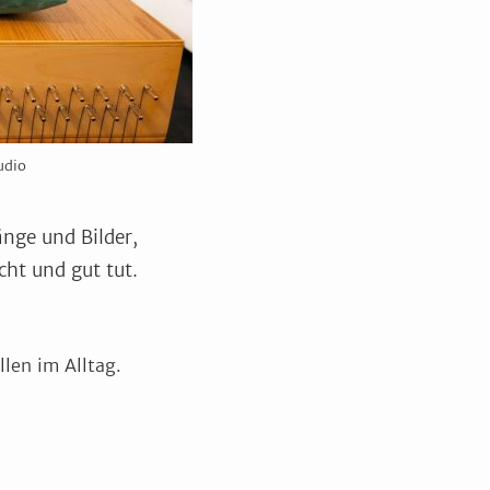
udio
nge und Bilder,
ht und gut tut.
len im Alltag.