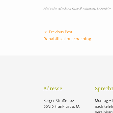
Filed under
individuelle Gesundheitsleistung
,
Selbstzahler
Previous Post
Rehabilitationscoaching
Adresse
Sprechz
Berger Straße 102
Montag - 
60316 Frankfurt a. M.
nach telef
Vereinbar