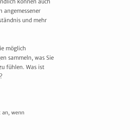
tändlich können auch
in angemessener
ständnis und mehr
ie möglich
gen sammeln, was Sie
zu fühlen. Was ist
?
t an, wenn